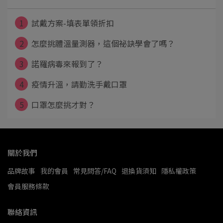
1
試戴方案-填表單領折扣
2
怎麼挑體溫量測器，這個祕訣學會了嗎？
3
諾羅病毒來報到了？
4
疫情升溫，請勤洗手戴口罩
5
口罩怎麼挑才對？
關於我們
品牌故事
我的會員
常見問答/FAQ
退換貨須知
隱私權政策
會員服務條款
聯絡資訊