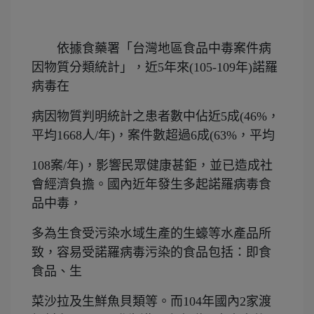
依據食藥署「台灣地區食品中毒案件病
因物質分類統計」，近5年來(105-109年)諾羅
病毒
在
病因物質判明統計之患者數中佔近5成(46%，
平均1668人/年)，案件數超過6成
(63%，
平均
108案/年)，
影響民眾健康甚鉅，並已造成社
會經濟負擔。國內近年發生多起諾羅病
毒食
品中毒，
多為生食受污染水域生產的生蠔等水產品所
致，容易受諾羅病毒污染的食品包括：
即食
食品、生
菜沙拉及生鮮魚貝類等。而104年國內2家渡