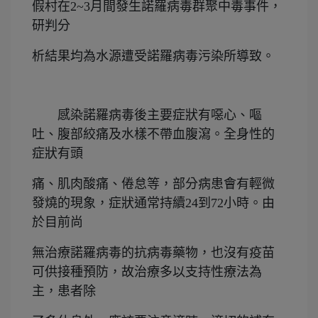
假村在2~3月間發生諾羅病毒群聚中毒
事件，
研判分
析結果均為水源遭受諾羅病毒污染所導致。
感染諾羅病毒後主要症狀有噁心、嘔
吐、腹部絞痛及水樣不帶血腹瀉。全身性的
症狀有頭
痛、
肌肉酸痛、倦怠等，部分病患會有輕微
發燒的現象，症狀通常持續24到72小時。由
於目前尚
無治
療諾羅病毒的抗病毒藥物，也沒有疫苗
可供接種預防，故治療多以支持性療法為
主，患者除