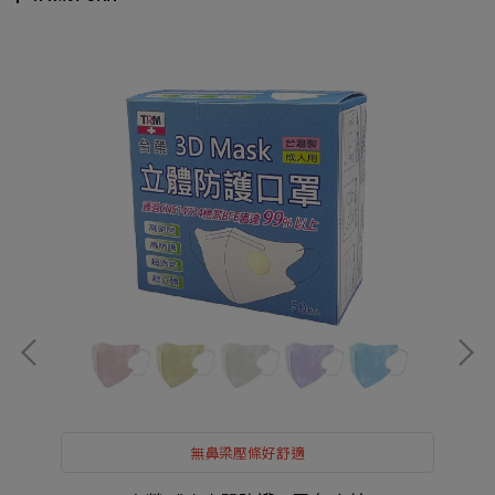
無鼻梁壓條好舒適