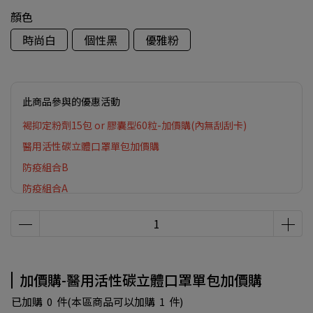
顏色
時尚白
個性黑
優雅粉
此商品參與的優惠活動
褐抑定粉劑15包 or 膠囊型60粒-加價購(內無刮刮卡)
醫用活性碳立體口罩單包加價購
防疫組合B
防疫組合A
加價購-醫用活性碳立體口罩單包加價購
已加購
0
件
(本區商品可以加購
1
件)