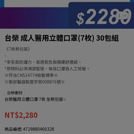
1
/
4
台榮 成人醫用立體口罩(7枚) 30包組
《7枚新包裝》
-
*享受高防護力、高透氣性與親膚舒適感。
*原物料必須溯源管理，每批口罩皆人工檢驗。
※符合CNS14774檢驗標準※
※衛部醫器製壹字第008876號※
台榮衛材
台榮醫用立體口罩 7枚 全新包裝✨
NT$2,280
商品編號:
4719880460328