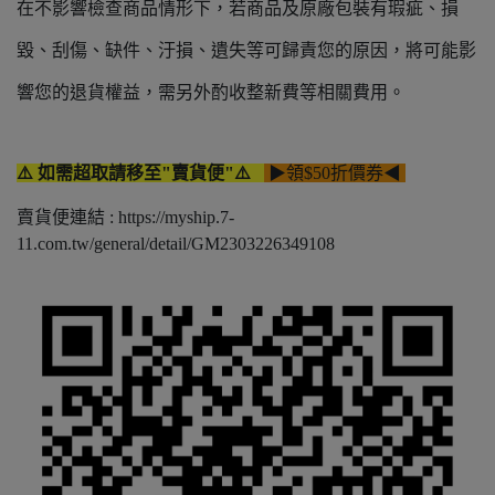
在不影響檢查商品情形下，若商品及原廠包裝有瑕疵、損
毀、刮傷、缺件、汙損、遺失等可歸責您的原因，將可能影
響您的退貨權益，需另外酌收整新費等相關費用。
⚠️ 如需超取請移至"賣貨便"⚠️
▶領$50折價券◀
賣貨便連結 : https://myship.7-
11.com.tw/general/detail/GM2303226349108