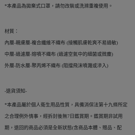
*本產品為拋棄式口罩，請勿改裝或洗滌重複使用。
材質：
內層-親膚層-複合纖維不織布 (接觸肌膚乾爽不易過敏)
中層-過濾層-熔噴不織布 (過濾空氣中的細菌或微塵)
外層-防水層-聚丙烯不織布 (阻擋飛沫噴濺或滲入)
-退貨須知-
*本產品屬於個人衛生用品性質，具備消保法第十九條所定
之合理例外情事，經拆封後無7日鑑賞期。鑑賞期非試用
期，退回的商品必須是全新狀態(含商品本體、贈品、配